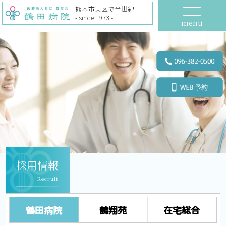
熊本市東区で半世紀
- since 1973 -
menu
採用情報
Recruit
鶴田病院
鶴翔苑
在宅総合