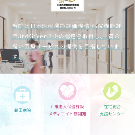
当院は日本医療機能評価機構 病院機能評
価3rdG:Ver.2.0の認定を取得し、 質の
高い医療サービスの提供を目指していま
す。
介護老人保健施設
在宅総合
鶴田病院
メディエイト鶴翔苑
支援センター