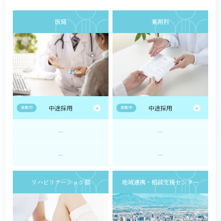
医局
薬剤科
中途採用
中途採用
募集中
募集中
ー
ー
ー
ー
リハビリテーション部
地域連携・相談支援センター