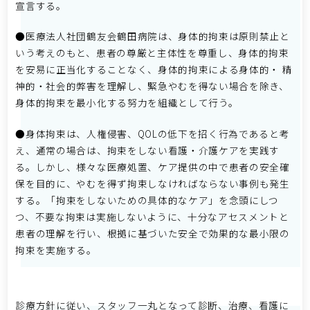
宣言する。
●医療法人社団鶴友会鶴田病院は、身体的拘束は原則禁止と
いう考えのもと、患者の尊厳と主体性を尊重し、身体的拘束
を安易に正当化することなく、身体的拘束による身体的・ 精
神的・社会的弊害を理解し、緊急やむを得ない場合を除き、
身体的拘束を最小化する努力を組織として行う。
●身体拘束は、人権侵害、QOLの低下を招く行為であると考
え、通常の場合は、拘束をしない看護・介護ケアを実践す
る。しかし、様々な医療処置、ケア提供の中で患者の安全確
保を目的に、やむを得ず拘束しなければならない事例も発生
する。「拘束をしないための具体的なケア」を念頭にしつ
つ、不要な拘束は実施しないように、十分なアセスメントと
患者の理解を行い、根拠に基づいた安全で効果的な最小限の
拘束を実施する。
診療方針に従い、スタッフ一丸となって診断、治療、看護に