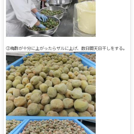
②梅酢が十分に上がったらザルに上げ、数日間天日干しをする。