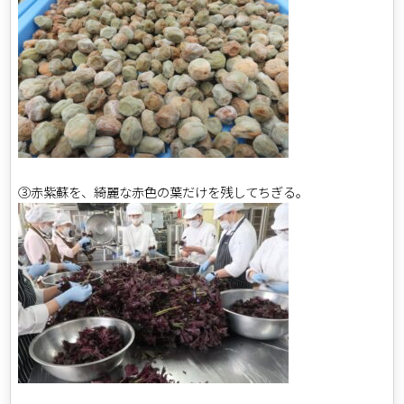
③赤紫蘇を、綺麗な赤色の葉だけを残してちぎる。