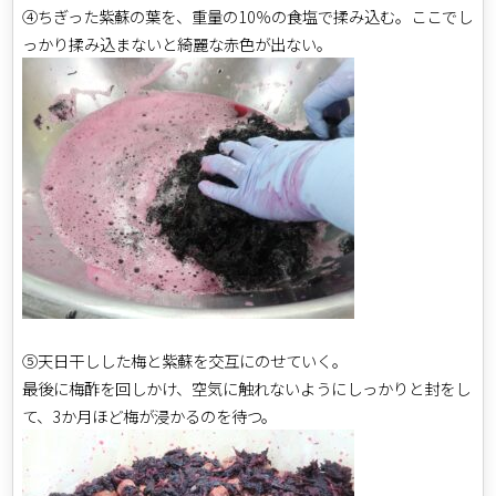
④ちぎった紫蘇の葉を、重量の10％の食塩で揉み込む。ここでし
っかり揉み込まないと綺麗な赤色が出ない。
⑤天日干しした梅と紫蘇を交互にのせていく。
最後に梅酢を回しかけ、空気に触れないようにしっかりと封をし
て、3か月ほど梅が浸かるのを待つ。