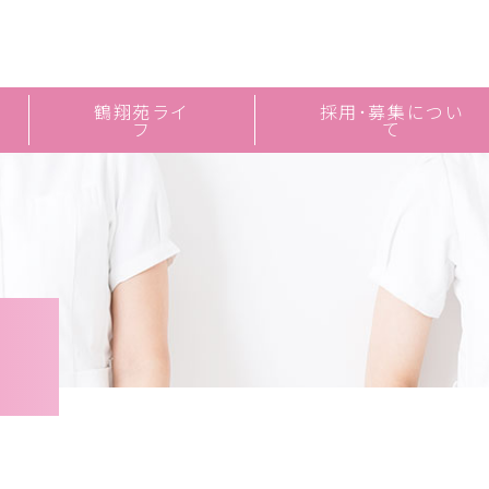
鶴翔苑ライ
採用･募集につい
フ
て