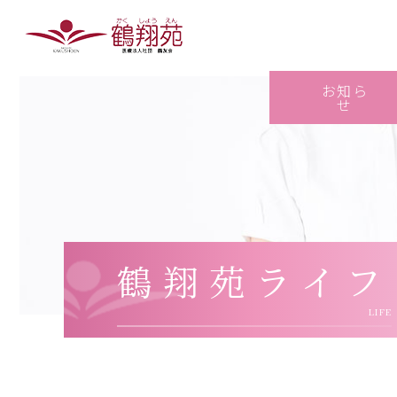
お知ら
せ
鶴翔苑ライフ
LIFE