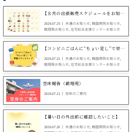
【８月の出張販売スケジュールをお知らせします！】
2026.07.25 ｜
共通のお知らせ
,
鶴田病院お知らせ
,
鶴翔苑お知らせ
,
在宅総合支援センターお知らせ
【コンビニごはんに“ちょい足し”で栄養バランスアップ】
2026.07.22 ｜
共通のお知らせ
,
鶴田病院お知らせ
,
鶴翔苑お知らせ
,
在宅総合支援センターお知らせ
空床報告（鶴翔苑）
2026.07.21 ｜
空床のご案内
【暑い日の外出前に確認したいこと】
2026.07.20 ｜
共通のお知らせ
,
鶴田病院お知らせ
,