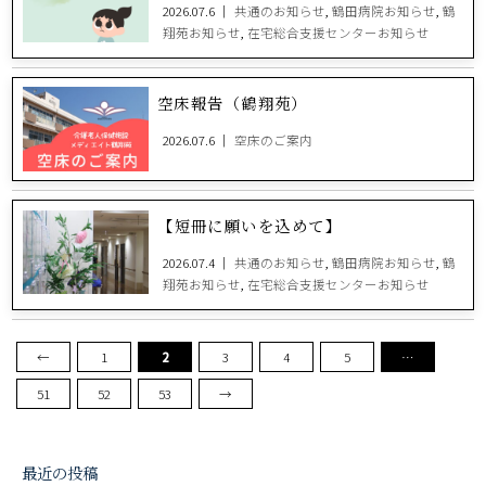
2026.07.6 ｜
共通のお知らせ
,
鶴田病院お知らせ
,
鶴
翔苑お知らせ
,
在宅総合支援センターお知らせ
空床報告（鶴翔苑）
2026.07.6 ｜
空床のご案内
【短冊に願いを込めて】
2026.07.4 ｜
共通のお知らせ
,
鶴田病院お知らせ
,
鶴
翔苑お知らせ
,
在宅総合支援センターお知らせ
←
1
2
3
4
5
…
51
52
53
→
最近の投稿