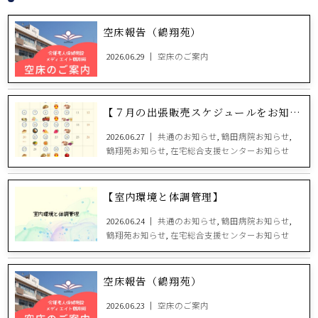
空床報告（鶴翔苑）
2026.06.29 ｜
空床のご案内
【７月の出張販売スケジュールをお知らせします！】
2026.06.27 ｜
共通のお知らせ
,
鶴田病院お知らせ
,
鶴翔苑お知らせ
,
在宅総合支援センターお知らせ
【室内環境と体調管理】
2026.06.24 ｜
共通のお知らせ
,
鶴田病院お知らせ
,
鶴翔苑お知らせ
,
在宅総合支援センターお知らせ
空床報告（鶴翔苑）
2026.06.23 ｜
空床のご案内