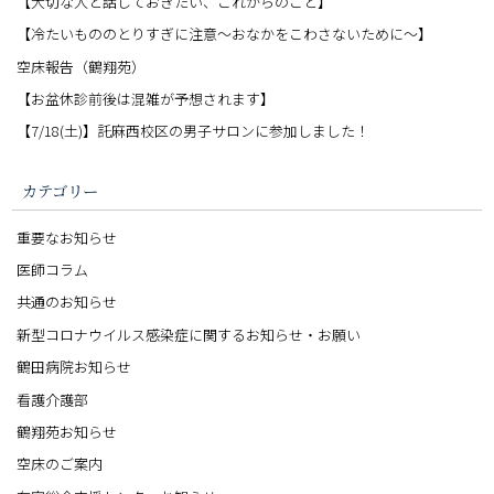
【大切な人と話しておきたい、これからのこと】
【冷たいもののとりすぎに注意〜おなかをこわさないために〜】
空床報告（鶴翔苑）
【お盆休診前後は混雑が予想されます】
【7/18(土)】託麻西校区の男子サロンに参加しました！
カテゴリー
重要なお知らせ
医師コラム
共通のお知らせ
新型コロナウイルス感染症に関するお知らせ・お願い
鶴田病院お知らせ
看護介護部
鶴翔苑お知らせ
空床のご案内