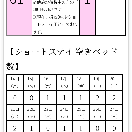
※他施設待機中の方のご
利用も可能です.
※現在、概ね3床をショ
ートステイ用としており
ます。
【ショートステイ 空きベッド
数】
14日
15日
16日
17日
18日
19日
20日
（月）
（火）
（水）
（木）
（金）
（土）
（日）
0
0
1
1
1
2
2
21日
22日
23日
24日
25日
26日
27日
（月）
（火）
（水）
（木）
（金）
（土）
（日）
2
1
0
1
1
0
0