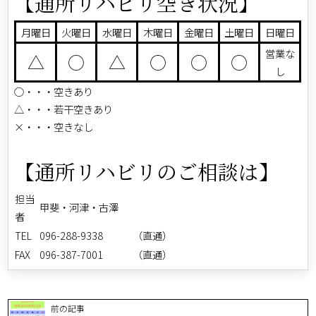
【通所リハビリ空き状況】
月曜日
火曜日
水曜日
木曜日
金曜日
土曜日
日曜日
営業な
△
○
△
○
○
○
し
○・・・空きあり
△・・・若干空きあり
×・・・空きなし
【通所リハビリのご相談は】
担当
甲斐・河津・古澤
者
TEL
096-288-9338 （直通）
FAX
096-387-7001 （直通）
前の記事