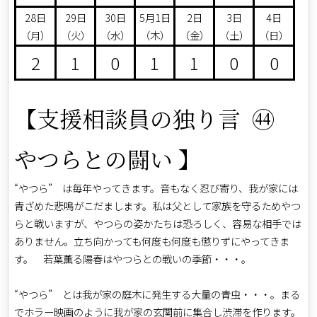
28日
29日
30日
5月1日
2日
3日
4日
（月）
（火）
（水）
（木）
（金）
（土）
（日）
2
1
0
1
1
0
0
【支援相談員の独り言 ㊹
やつらとの闘い 】
“やつら” は毎年やってきます。音もなく忍び寄り、我が家には
青ざめた悲鳴がこだまします。私は父として家族を守るためやつ
らと戦いますが、やつらの姿かたちは恐ろしく、容易な相手では
ありません。立ち向かっても何度も何度も懲りずにやってきま
す。 若葉薫る陽春はやつらとの戦いの季節・・・。
“やつら” とは我が家の庭木に発生する大量の青虫・・・。まる
でホラー映画のように我が家の玄関前に集合し渋滞を作ります。