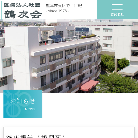
熊本市東区で半世紀
- since 1973 -
menu
お知らせ
NEWS
空床報告（鶴翔苑）