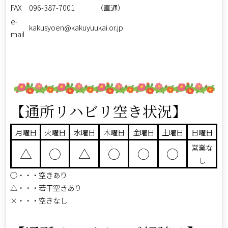
FAX
096-387-7001 （直通）
e-
kakusyoen@kakuyuukai.or.jp
mail
【通所リハビリ空き状況】
月曜日
火曜日
水曜日
木曜日
金曜日
土曜日
日曜日
営業な
△
○
△
○
○
○
し
○・・・空きあり
△・・・若干空きあり
×・・・空きなし