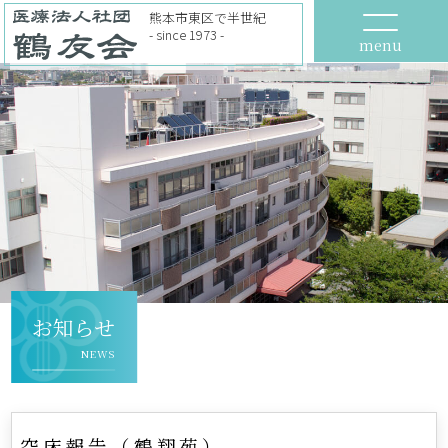
熊本市東区で半世紀
- since 1973 -
menu
お知らせ
NEWS
空床報告（鶴翔苑）