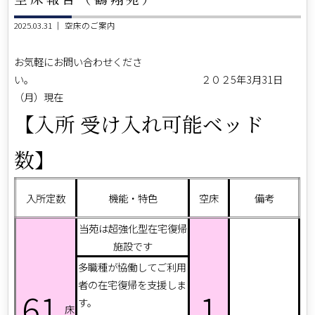
2025.03.31 ｜
空床のご案内
お気軽にお問い合わせくださ
い。 ２０２5年3月31日
（月）現在
【入所 受け入れ可能ベッド
数】
入所定数
機能・特色
空床
備考
当苑は超強化型在宅復帰
施設です
多職種が協働してご利用
者の在宅復帰を支援しま
61
1
す。
床