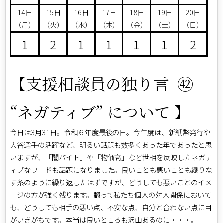
14日
15日
16日
17日
18日
19日
20日
（月）
（火）
（水）
（木）
（金）
（土）
（日）
1
2
1
1
1
1
2
【支援相談員の独り言 ㊷
“ネガティブ” について 】
今日は3月31日。令和６年度最後の日。今年度は、新紙幣発行や
大谷選手の活躍など、明るい話題も数多くあった年であったと思
いますが、「闇バイト」や「物価高」など世相を反映したネガテ
ィブなワードも話題になりました。良いことも悪いことも織りな
す糸のように繰り返したはずですが、どうしても悪いことのイメ
ージの方が強く残ります。翻って私たち個人の対人関係において
も、どうしても相手の悪い点、不安な点、自分と合わない点に目
がいきがちです。本当は良いところも沢山あるのに・・・。