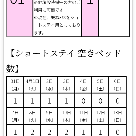
※他施設待機中の方のご
利用も可能です.
※現在、概ね3床をショ
ートステイ用としており
ます。
【ショートステイ 空きベッド
数】
31日
4月1日
2日
3日
4日
5日
6日
（月）
（火）
（水）
（木）
（金）
（土）
（日）
1
1
1
1
0
0
0
7日
8日
9日
10日
11日
12日
13日
（月）
（火）
（水）
（木）
（金）
（土）
（日）
1
2
2
2
1
1
0