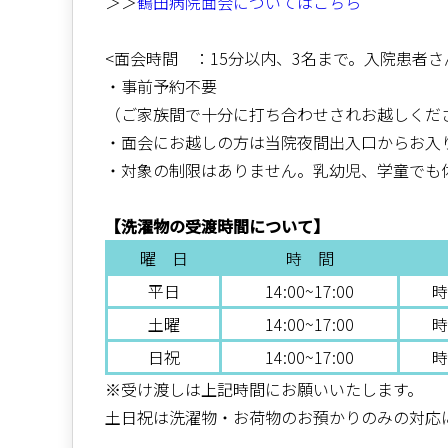
＞＞
鶴田病院面会についてはこちら
<面会時間 ：15分以内、3名まで。入院患者さ
・事前予約不要
（ご家族間で十分に打ち合わせされお越しくだ
・面会にお越しの方は当院夜間出入口からお入
・対象の制限はありません。乳幼児、学童でも
【洗濯物の受渡時間について】
曜 日
時 間
平日
14:00~17:00
時
土曜
14:00~17:00
時
日祝
14:00~17:00
時
※受け渡しは上記時間にお願いいたします。
土日祝は洗濯物・お荷物のお預かりのみの対応