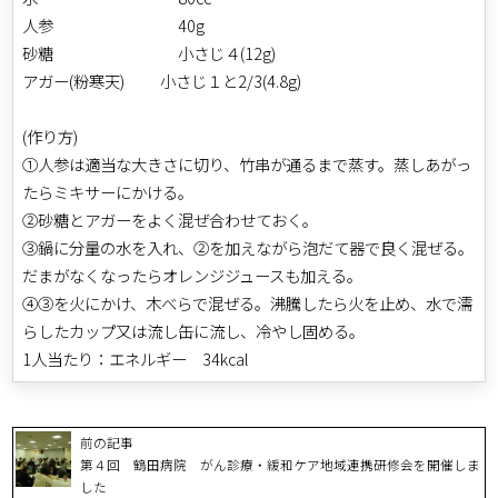
人参 40g
砂糖 小さじ４(12g)
アガー(粉寒天) 小さじ１と2/3(4.8g)
(作り方)
①人参は適当な大きさに切り、竹串が通るまで蒸す。蒸しあがっ
たらミキサーにかける。
②砂糖とアガーをよく混ぜ合わせておく。
③鍋に分量の水を入れ、②を加えながら泡だて器で良く混ぜる。
だまがなくなったらオレンジジュースも加える。
④③を火にかけ、木べらで混ぜる。沸騰したら火を止め、水で濡
らしたカップ又は流し缶に流し、冷やし固める。
1人当たり：エネルギー 34kcal
前の記事
第４回 鶴田病院 がん診療・緩和ケア地域連携研修会を開催しま
した