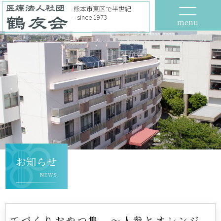
熊本市東区で半世紀
- since 1973 -
menu
お知らせ
NEWS
てづくりおやつ集 ～人参とオレンジ