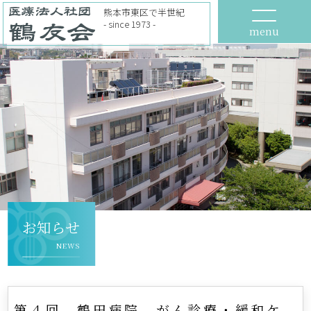
熊本市東区で半世紀
- since 1973 -
menu
お知らせ
NEWS
第４回 鶴田病院 がん診療・緩和ケ