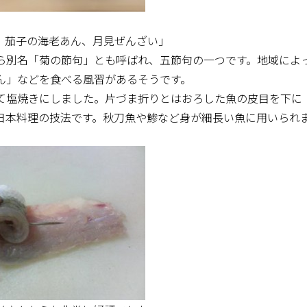
、茄子の海老あん、月見ぜんざい」
ら別名「菊の節句」とも呼ばれ、五節句の一つです。地域によ
ん」などを食べる風習があるそうです。
て塩焼きにしました。片づま折りとはおろした魚の皮目を下に
日本料理の技法です。秋刀魚や鯵など身が細長い魚に用いられ