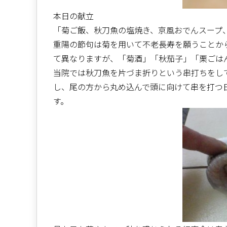
本日の献立
「菊ご飯、秋刀魚の塩焼き、京風おでんスープ
重陽の節句は菊を用いて不老長寿を願うことか
て異なりますが、「菊酒」「秋茄子」「栗ごは
当院では秋刀魚を片づま折りという串打ちをし
し、尾の方から丸め込んで頭に向けて串を打つ
す。