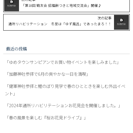
「第18回 鶴友会 招福餅つきと地域交流会」開催♪
次の記事
通所リハビリテーション 冬至は「ゆず風呂」であったまろ！！
最近の投稿
「ゆめタウンサンピアンでお買い物イベントを楽しみました」
「加藤神社参拝で6月の爽やかな一日を満喫」
「健軍神社参拝と鯉のぼり見学で春のひとときを楽しむ外出イベ
ント」
「2024年通所リハビリテーションお花見会を開催しました。」
「春の風景を楽しむ『桜お花見ドライブ』」