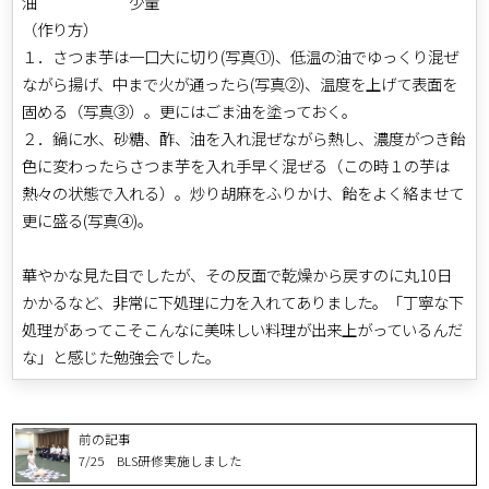
油 少量
（作り方）
１．さつま芋は一口大に切り(写真①)、低温の油でゆっくり混ぜ
ながら揚げ、中まで火が通ったら(写真②)、温度を上げて表面を
固める（写真③）。更にはごま油を塗っておく。
２．鍋に水、砂糖、酢、油を入れ混ぜながら熱し、濃度がつき飴
色に変わったらさつま芋を入れ手早く混ぜる（この時１の芋は
熱々の状態で入れる）。炒り胡麻をふりかけ、飴をよく絡ませて
更に盛る(写真④)。
華やかな見た目でしたが、その反面で乾燥から戻すのに丸10日
かかるなど、非常に下処理に力を入れてありました。「丁寧な下
処理があってこそこんなに美味しい料理が出来上がっているんだ
な」と感じた勉強会でした。
前の記事
7/25 BLS研修実施しました