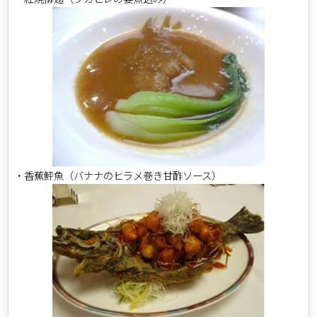
・香蕉鮃魚（バナナのヒラメ巻き甘酢ソース）