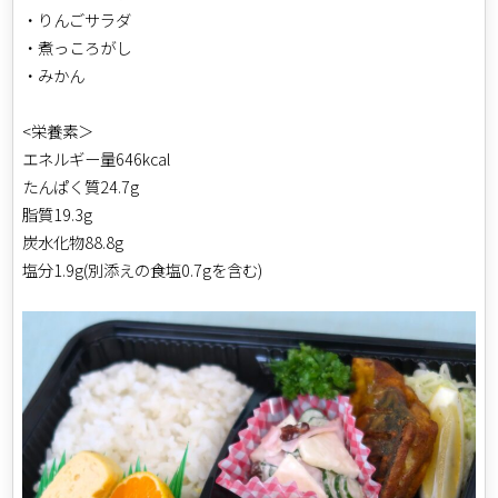
・りんごサラダ
・煮っころがし
・みかん
<栄養素＞
エネルギー量646kcal
たんぱく質24.7g
脂質19.3g
炭水化物88.8g
塩分1.9g(別添えの食塩0.7gを含む)