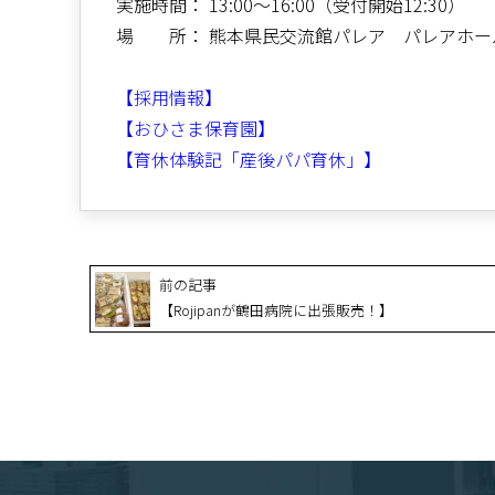
実施時間： 13:00～16:00（受付開始12:30）
場 所： 熊本県民交流館パレア パレアホー
【採用情報】
【おひさま保育園】
【育休体験記「産後パパ育休」】
前の記事
【Rojipanが鶴田病院に出張販売！】