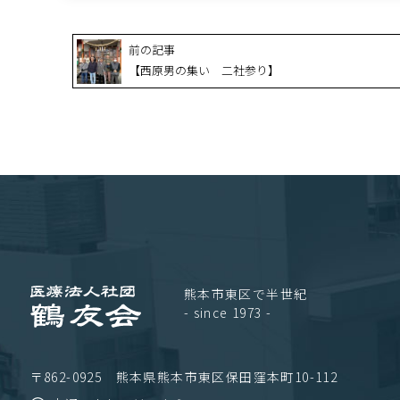
前の記事
【西原男の集い 二社参り】
熊本市東区で半世紀
- since 1973 -
〒862-0925 熊本県熊本市東区保田窪本町10-112