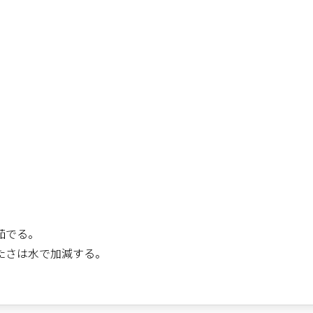
茹でる。
たさは水で加減する。