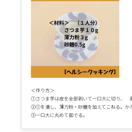
＜作り方＞
①さつま芋は皮を全部剥いて一口大に切り、 
②①を潰し、薄力粉・砂糖を加えてこねる。か
③一口大に丸めて茹でる。