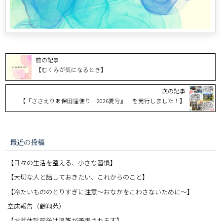
前の記事
【むくみが気になるとき】
次の記事
【『ささえりあ保田窪便り 2026夏号』 を発行しました！】
最近の投稿
【日々の生活を整える、小さな習慣】
【大切な人と話しておきたい、これからのこと】
【冷たいもののとりすぎに注意〜おなかをこわさないために〜】
空床報告（鶴翔苑）
【お盆休診前後は混雑が予想されます】