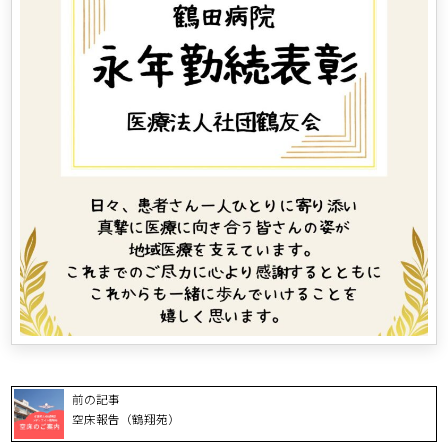
前の記事
空床報告（鶴翔苑）