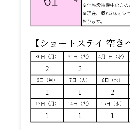
※他施設待機中の方の
※現在、概ね3床をシ
おります。
【ショートステイ 空き
30日（月）
31日（火）
4月1日（水）
2
2
6日（月）
7日（火）
8日（水）
1
1
2
13日（月）
14日（火）
15日（水）
1
1
1