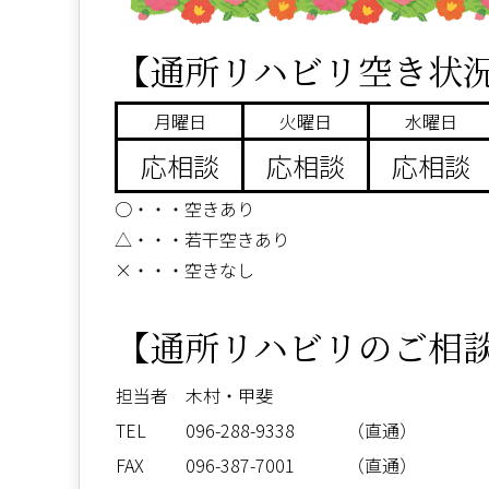
【通所リハビリ空き状
月曜日
火曜日
水曜日
応相談
応相談
応相談
○・・・空きあり
△・・・若干空きあり
×・・・空きなし
【通所リハビリのご相
担当者
木村・甲斐
TEL
096-288-9338 （直通）
FAX
096-387-7001 （直通）