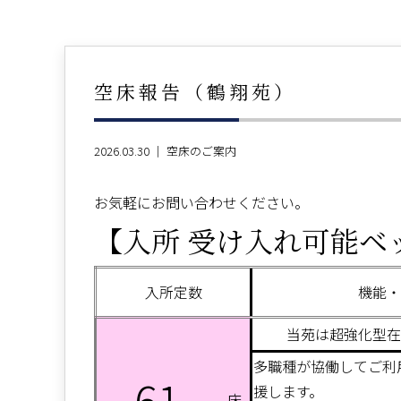
空床報告（鶴翔苑）
2026.03.30 ｜
空床のご案内
お気軽にお問い合わせください。
【入所 受け入れ可能ベ
入所定数
機能・
当苑は超強化型在
多職種が協働してご利
61
援します。
床