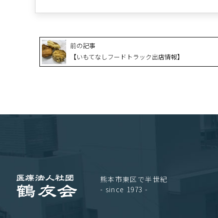
前の記事
【いもてなしフードトラック出店情報】
熊本市東区で半世紀
- since 1973 -