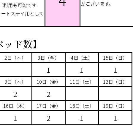
がございます。
ご利用も可能です.
ョートステイ用として
ベッド数】
2日（木）
3日（金）
4日（土）
15日（日）
1
1
1
9日（木）
10日（金）
11日（土）
12日（日）
2
2
16日（木）
17日（金）
18日（土）
19日（日）
1
2
1
1