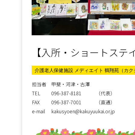
【入所・ショートステ
介護老人保健施設 メディエイト 鶴翔苑（カ
担当者
甲斐・河津・古澤
TEL
096-387-8181 （代表）
FAX
096-387-7001 （直通）
e-mail
kakusyoen@kakuyuukai.or.jp