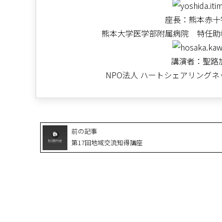
座長：熊本赤十字病院 血液・
熊本大学医学部附属病院 特任助教 
講演者：聖路加国際病院 精神
NPO法人 ハートシェアリングネット
前の記事
第17回地域交流知得講座