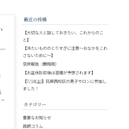
最近の投稿
い
【大切な人と話しておきたい、これからのこ
と】
【冷たいもののとりすぎに注意〜おなかをこわ
さないために〜】
空床報告（鶴翔苑）
【お盆休診前後は混雑が予想されます】
ま
【7/18(土)】託麻西校区の男子サロンに参加し
ました！
法
メー
カテゴリー
重要なお知らせ
医師コラム