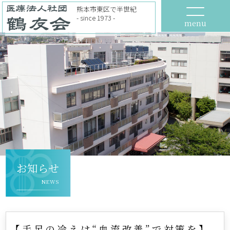
熊本市東区で半世紀
- since 1973 -
menu
お知らせ
NEWS
【手足の冷えは“血流改善”で対策を】