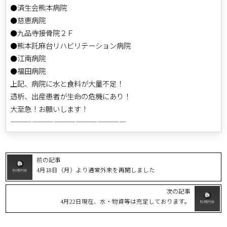
⚫済生会熊本病院
⚫慈恵病院
⚫九品寺接骨院２Ｆ
⚫熊本託麻台リハビリテーション病院
⚫江南病院
⚫福田病院
上記、病院に水と食料が大量不足！
透析、出産患者が生命の危機にあり！
大至急！お願いします！
————————————————
前の記事
4月18日（月）より通常外来を再開しました
次の記事
4月22日現在、水・物資等は充足しております。