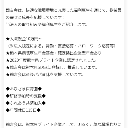
鶴友会は、快適な職場環境と充実した福利厚生を通じて、従業員
の幸せと成長を応援しています！
当法人の取り組みや福利厚生をご紹介します。
★入職祝金10万円～
（※法人規定による。常勤・直接応募・ハローワーク応募等）
★熊本県病院厚生年金基金・確定拠出企業型年金あり
★2020年度熊本県ブライト企業に認定されました。
★鶴友会は熊本県SDGsに登録し、推進しています。
★鶴友会は産後パパ育休を支援しています。
◆おひさま保育園◆
◆研修参加時の支援◆
◆ふれあう共済加入◆
◆年間休日115日◆
鶴友会は、熊本県ブライト企業として、明るく元気な職場作りに