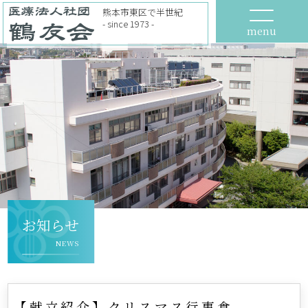
熊本市東区で半世紀
- since 1973 -
menu
お知らせ
NEWS
【献立紹介】クリスマス行事食